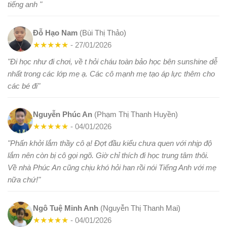
tiếng anh "
Đỗ Hạo Nam
(Bùi Thị Thảo)
★
★
★
★
★
- 27/01/2026
"Đi học như đi chơi, về t hỏi cháu toàn bảo học bên sunshine dễ
nhất trong các lớp mẹ ạ. Các cô mạnh mẹ tạo áp lực thêm cho
các bé đi"
Nguyễn Phúc An
(Phạm Thị Thanh Huyền)
★
★
★
★
★
- 04/01/2026
"Phấn khởi lắm thầy cô ạ! Đợt đầu kiểu chưa quen với nhịp độ
lắm nên còn bị cô gọi ngõ. Giờ chỉ thích đi học trung tâm thôi.
Về nhà Phúc An cũng chịu khó hỏi han rồi nói Tiếng Anh với mẹ
nữa chứ!"
Ngô Tuệ Minh Anh
(Nguyễn Thị Thanh Mai)
★
★
★
★
★
- 04/01/2026