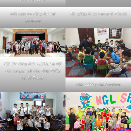
Một cuộc thi Tiếng Anh tại
Tốt nghiệp Khóa Family & Friends
Sunshine
1
Hội GV Tiếng Anh TESOL Hà Nội
- Có sự góp mặt của Thầy Phillip
và Cô Tracey
Một buổi học tại Sunshine