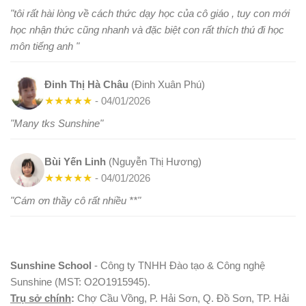
"tôi rất hài lòng về cách thức dạy học của cô giáo , tuy con mới
học nhận thức cũng nhanh và đặc biệt con rất thích thú đi học
môn tiếng anh "
Đinh Thị Hà Châu
(Đinh Xuân Phú)
★
★
★
★
★
- 04/01/2026
"Many tks Sunshine"
Bùi Yến Linh
(Nguyễn Thị Hương)
★
★
★
★
★
- 04/01/2026
"Cám ơn thầy cô rất nhiều **"
Sunshine School
- Công ty TNHH Đào tạo & Công nghệ
Sunshine (MST: O2O1915945).
Trụ sở chính
:
Chợ Cầu Vồng, P. Hải Sơn, Q. Đồ Sơn, TP. Hải