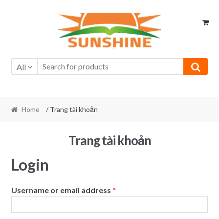
Skip
Skip
to
to
navigation
content
All
Home
/ Trang tài khoản
Trang tài khoản
Login
Username or email address
*