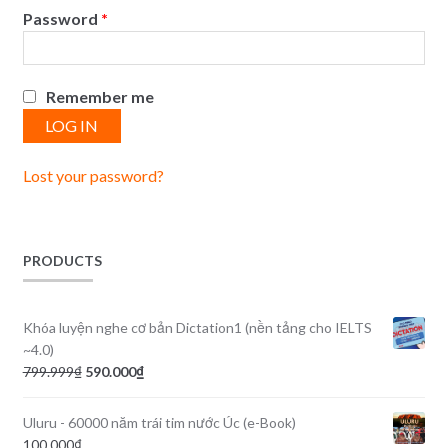
Password
*
Remember me
LOG IN
Lost your password?
PRODUCTS
Khóa luyện nghe cơ bản Dictation1 (nền tảng cho IELTS
~4.0)
799.999
₫
590.000
₫
Uluru - 60000 năm trái tim nước Úc (e-Book)
100.000
₫