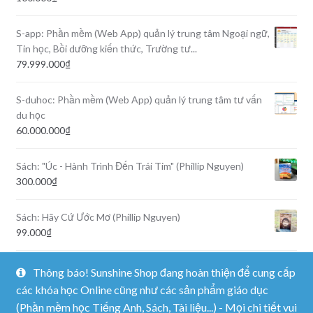
S-app: Phần mềm (Web App) quản lý trung tâm Ngoại ngữ,
Tin học, Bồi dưỡng kiến thức, Trường tư...
79.999.000
₫
S-duhoc: Phần mềm (Web App) quản lý trung tâm tư vấn
du học
60.000.000
₫
Sách: "Úc - Hành Trình Đến Trái Tim" (Phillip Nguyen)
300.000
₫
Sách: Hãy Cứ Ước Mơ (Phillip Nguyen)
99.000
₫
Khóa học tiếng Anh Online Extr@ 1 (15 bài học, trình độ
Thông báo! Sunshine Shop đang hoàn thiện để cung cấp
A1-A2)
các khóa học Online cũng như các sản phẩm giáo dục
900.000
₫
666.000
₫
(Phần mềm học Tiếng Anh, Sách, Tài liệu...) - Mọi chi tiết vui