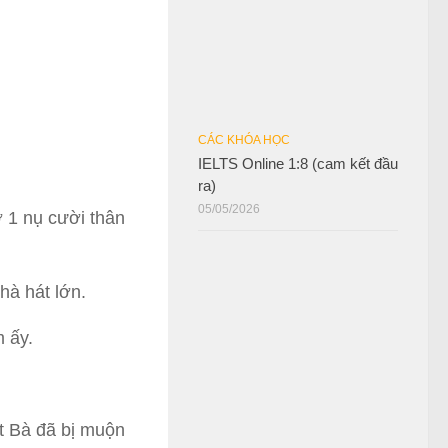
CÁC KHÓA HỌC
IELTS Online 1:8 (cam kết đầu
ra)
05/05/2026
 1 nụ cười thân
à hát lớn.
 ấy.
át Bà đã bị muộn