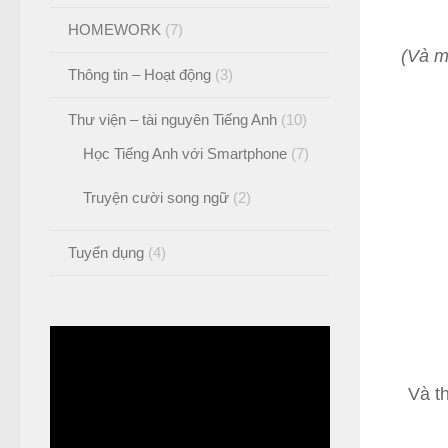
HOMEWORK
(7)
(Và m
Thông tin – Hoạt động
(3)
Thư viện – tài nguyên Tiếng Anh
(10)
Học Tiếng Anh với Smartphone
(7)
Truyện cười song ngữ
(2)
Tuyển dụng
(4)
Và th