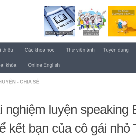
i thiệu
Các khóa học
Thư viện ảnh
Tuyển dụng
ại khóa
Online English
UYỆN - CHIA SẺ
i nghiệm luyện speaking 
ể kết bạn của cô gái nhỏ 