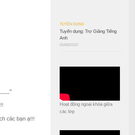
TUYỂN DỤNG
Tuyển dụng: Trợ Giảng Tiếng
Anh
05/08/2025
____^
Hoạt động ngoại khóa giữa
!!
các lớp
ch các bạn ạ!!!