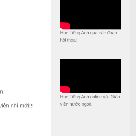
Học Tiếng Anh qua các đoạn
hội thoại
n.
Học Tiếng Anh online với Giáo
viên nước ngoài
iên nhí mới!!!