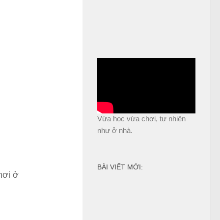
Vừa học vừa chơi, tự nhiên
như ở nhà.
BÀI VIẾT MỚI:
hơi ở