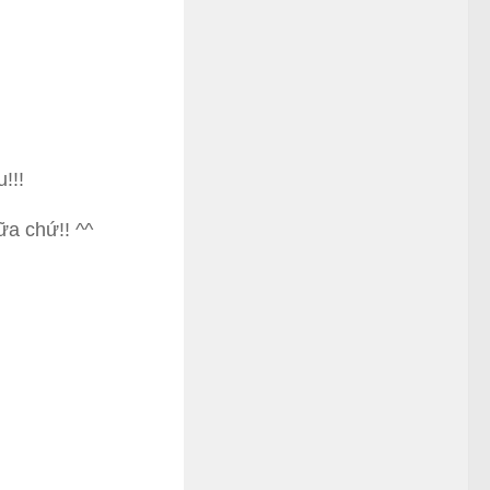
!!!
ữa chứ!! ^^