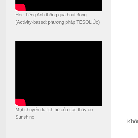
Học Tiếng Anh thông qua hoạt động
(Activity-based: phương pháp TESOL Úc)
Một chuyến du lịch hè của các thầy cô
Sunshine
Khôn