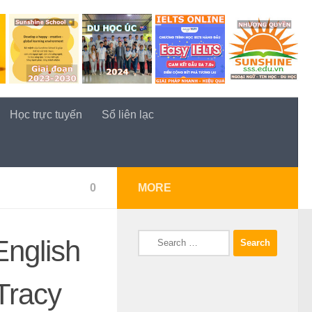
Học trực tuyến
Sổ liên lạc
0
MORE
Search
English
for:
Tracy