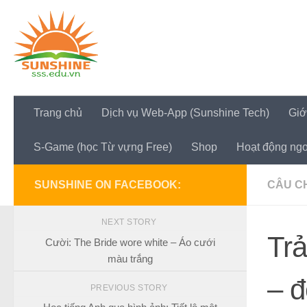
Skip to content
Trang chủ
Dịch vụ Web-App (Sunshine Tech)
Giớ
S-Game (học Từ vựng Free)
Shop
Hoạt động ngo
SUNSHINE ON FACEBOOK:
CÂU CH
NEXT STORY
Trả
Cười: The Bride wore white – Áo cưới
màu trắng
– đ
PREVIOUS STORY