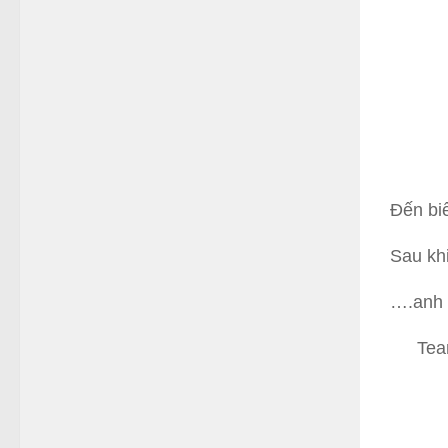
Đến biển
Sau khi
….anh b
Tea