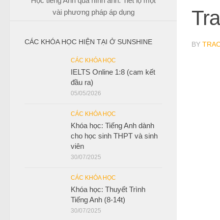
Học tiếng Anh qua hình ảnh: Tiết lộ một
Tra
vài phương pháp áp dụng
CÁC KHÓA HỌC HIỆN TẠI Ở SUNSHINE
BY
TRA
CÁC KHÓA HỌC
IELTS Online 1:8 (cam kết
đầu ra)
05/05/2026
CÁC KHÓA HỌC
Khóa học: Tiếng Anh dành
cho học sinh THPT và sinh
viên
30/07/2025
CÁC KHÓA HỌC
Khóa học: Thuyết Trình
Tiếng Anh (8-14t)
30/07/2025